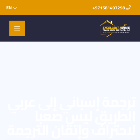
EN
971581497298+
ترجمة إسباني إلى عربي
الطريق ليس صعبا
لاحتراف وإتقان الترجمة