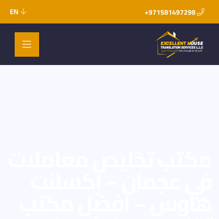
EN
971581497298+
مكتب تخليص معاملات
في عجمان – إكسلنت
هاوس – أفضل مكتب