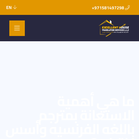
EN
971581497298+
ما هي أهمية
الاستعانة بمترجم
باللغه الفرنسيه وأسس