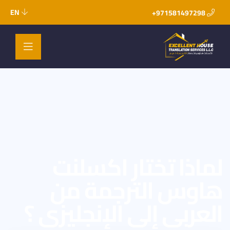
EN
971581497298+
لماذا تختار اكسلنت
هاوس الترجمة من
العربي إلى الإنجليزي ؟