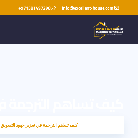
971581497298+
Info@excellent-house.com
كيف تساهم الترجمة في
HOME
مدونتنا
كيف تساهم الترجمة في تعزيز جهود التسويق 