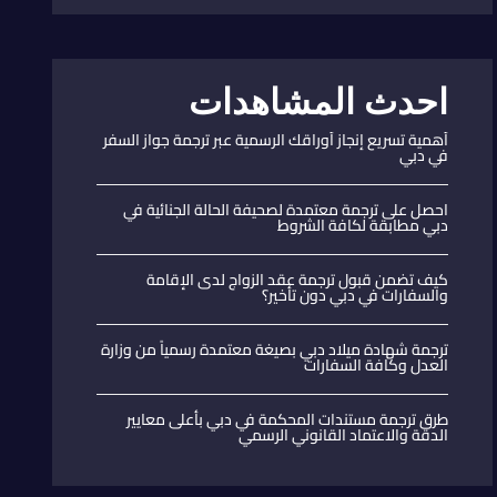
احدث المشاهدات
أهمية تسريع إنجاز أوراقك الرسمية عبر ترجمة جواز السفر
في دبي
احصل على ترجمة معتمدة لصحيفة الحالة الجنائية في
دبي مطابقة لكافة الشروط
كيف تضمن قبول ترجمة عقد الزواج لدى الإقامة
والسفارات في دبي دون تأخير؟
ترجمة شهادة ميلاد دبي بصيغة معتمدة رسمياً من وزارة
العدل وكافة السفارات
طرق ترجمة مستندات المحكمة في دبي بأعلى معايير
الدقة والاعتماد القانوني الرسمي