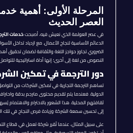
المرحلة الأولى: أهمية خدم
العصر الحديث
في عصر العولمة الذي نعيش فيه، أصبحت
خدمات الترجم
الدعائم الأساسية لنجاح الأعمال. مع ازدياد تداخل الأ
الضروري تجاوز حواجز اللغة والثقافة لضمان تحقيق أهداف
النصوص من لغة إلى أخرى؛ إنها أداة استراتيجية للتواصل
دور الترجمة في تمكين الشركا
تساهم الترجمة التجارية في تمكين الشركات من الت
الدولية. فعندما يتم تقديم محتوى مترجم بدقة واحترافي
ثقافتهم المحلية. هذا الشعور بالاحترام والاهتمام يُسهم
إلى تحسين سمعة الشركة وزيادة فرص النجاح في تلك ال
على سبيل المثال، عندما تُقرر شركة تعمل في قطاع ال
أن تكون المواد التسويقية، مثل مواقع الويب والدعاية ال