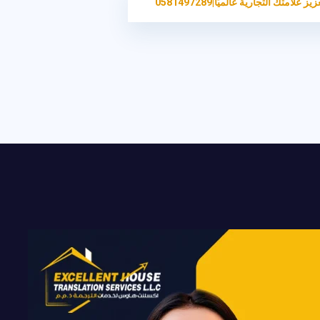
تك التجارية عالميًا|0581497289