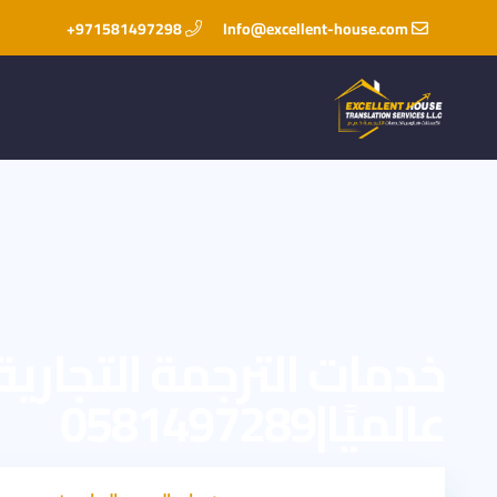
971581497298+
Info@excellent-house.com
خدمات الترجمة التجارية
عالميًا|0581497289