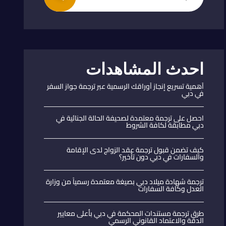
احدث المشاهدات
أهمية تسريع إنجاز أوراقك الرسمية عبر ترجمة جواز السفر
في دبي
احصل على ترجمة معتمدة لصحيفة الحالة الجنائية في
دبي مطابقة لكافة الشروط
كيف تضمن قبول ترجمة عقد الزواج لدى الإقامة
والسفارات في دبي دون تأخير؟
ترجمة شهادة ميلاد دبي بصيغة معتمدة رسمياً من وزارة
العدل وكافة السفارات
طرق ترجمة مستندات المحكمة في دبي بأعلى معايير
الدقة والاعتماد القانوني الرسمي