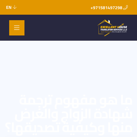
EN
971581497298+
ما هو مفهوم ترجمة
شهادة الزواج والغرض
منها وكيفية تصديقها؟