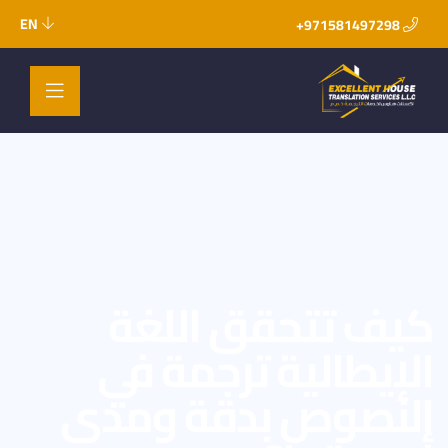
EN
971581497298+
كيف تتحقق اللغة
الإيطالية ترجمة في
النصوص بدقة ومدى