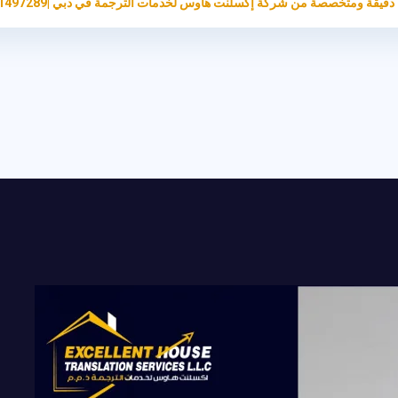
دقيقة ومتخصصة من شركة إكسلنت هاوس لخدمات الترجمة في دبي |0581497289