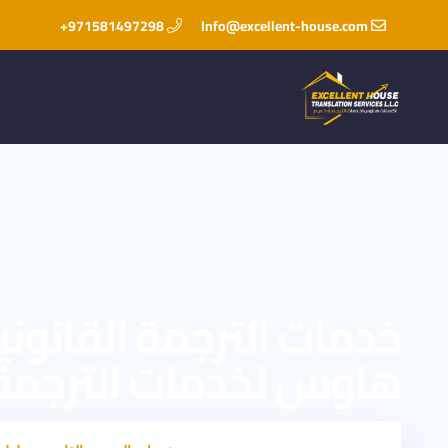
971581497298+
Info@excellent-house.com
خدمات الترجمة القانو
هاوس لخدمات الترجمة في دبي 