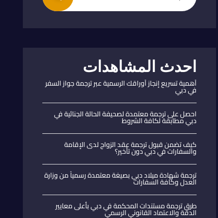
احدث المشاهدات
أهمية تسريع إنجاز أوراقك الرسمية عبر ترجمة جواز السفر
في دبي
احصل على ترجمة معتمدة لصحيفة الحالة الجنائية في
دبي مطابقة لكافة الشروط
كيف تضمن قبول ترجمة عقد الزواج لدى الإقامة
والسفارات في دبي دون تأخير؟
ترجمة شهادة ميلاد دبي بصيغة معتمدة رسمياً من وزارة
العدل وكافة السفارات
طرق ترجمة مستندات المحكمة في دبي بأعلى معايير
الدقة والاعتماد القانوني الرسمي