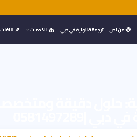
من نحن
ترجمة قانونية في دبي
الخدمات
اللغات
نية: حلول دقيقة ومتخص
|0581497289