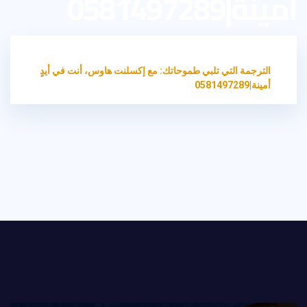
أمينة|0581497289
HOME
مكتب ترجمة معتمد
الترجمة التي تلبي طموحاتك: مع إكسلنت هاوس، أنت في أيدٍ
أمينة|0581497289