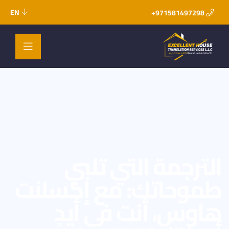
EN
971581497298+
الترجمة التي تلبي
طموحاتك: مع إكسلنت
هاوس، أنت في أيدٍ