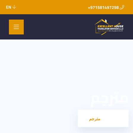
EN
971581497298+
مترجم
HOME
مترجم