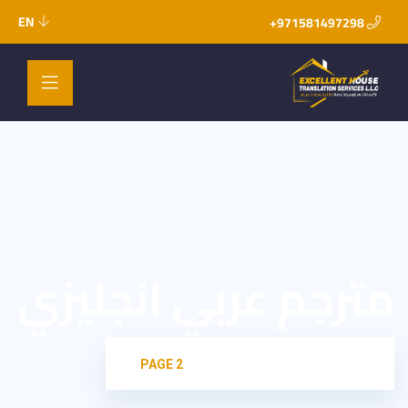
EN
971581497298+
مترجم عربي انجليزي
HOME
مترجم عربي انجليزي
PAGE 2