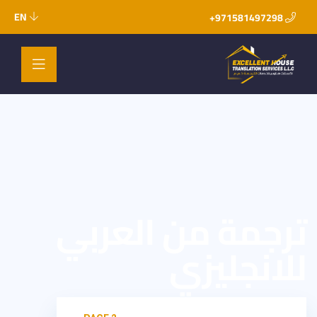
EN
971581497298+
ترجمة من العربي
للانجليزي