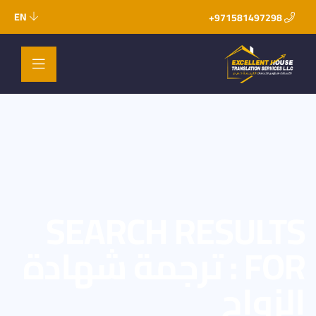
EN
971581497298+
SEARCH RESULTS
FOR : ترجمة شهادة
الزواج