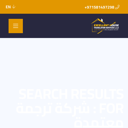
EN
971581497298+
SEARCH RESULTS
FOR : شركة ترجمة
معتمدة