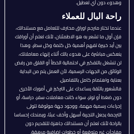
وهدوء دون أي تعطيل.
راحة البال للعملاء
عندما تختار مترجم اوراق محترف للتعامل مع مستنداتك،
فإن أول ما تشعر به هو الاطمئنان، لأنك تعلم أن أوراقك
بين أيد خبيرة تفهم أهمية كل كلمة وكل سطر، وهذا
ينعكس مباشرة على هدوء بالك أثناء إنهاء معاملاتك،
لن تنشغل بالتفكير في احتمالية الخطأ أو القلق من رفض
الوثائق من الجهات الرسمية، لأن العمل يتم من البداية
بعناية واهتمام كامل بالتفاصيل.
فالشعور بالثقة يساعدك على التركيز في أمورك الأخرى
دون ضغط أو توتر، سواء كانت معاملات سفر، دراسة، أو
إجراءات رسمية مهمة، ووجود جهة موثوقة تتولى
الترجمة يجعل التجربة أسهل وأخف عبئا، ويمنحك إحساسا
بالراحة لأنك تعلم أن مستنداتك جاهزة للتقديم دون
مفاجآت غير متوقعة أو خطوات إضافية مرهقة.