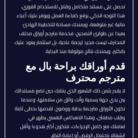
تحصل على مستند متكامل وقابل للاستخدام الفوري،
هذا التوجه الذكي يرفع كفاءة العمل ويوفر عليك أعباء
مالية غير متوقعة، ويمنحك مساحة للتخطيط الهادئ
بعيدا عن طوارئ التصحيح، فخدمة مترجم أوراق محلف
المحترف ليست مجرد ترجمة عادية، بل استثمار يعود عليك
بالكثير، ويمنحك نتائج موثوقة منذ البداية.
قدم أوراقك براحة بال مع
مترجم محترف
لا يقدر بثمن ذلك الشعور الذي ينتابك حين تضع مستنداتك
بين يدي جهة رسمية وأنت واثق من سلامتها، وعندما
تكون الأوراق مترجمة بدقة ووضوح، تقدمها بخطى ثابتة
وقلب مطمئن، وهذا الانعكاس النفسي يظهر في
تعاملك مع كامل الإجراءات، فتكون أكثر هدوءا وأقل
انشغالا باحتمال الرفض أو إعادة النظر.