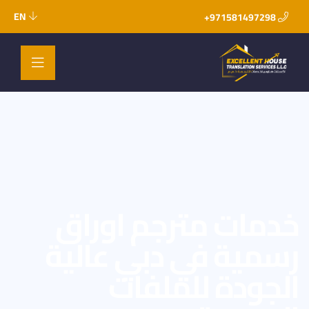
EN
971581497298+
خدمات مترجم اوراق
رسمية في دبي عالية
الجودة للملفات