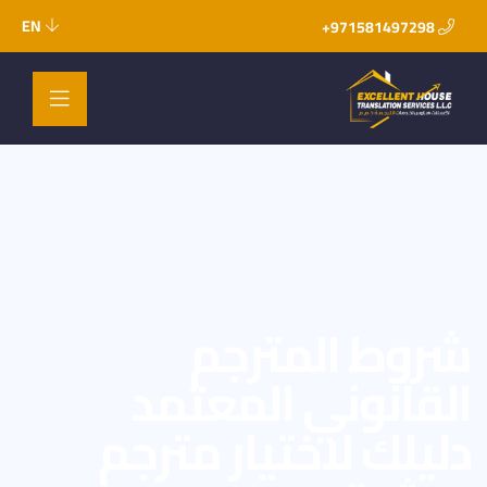
EN
971581497298+
شروط المترجم
القانوني المعتمد
دليلك لاختيار مترجم