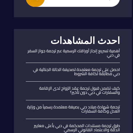
احدث المشاهدات
أهمية تسريع إنجاز أوراقك الرسمية عبر ترجمة جواز السفر
في دبي
احصل على ترجمة معتمدة لصحيفة الحالة الجنائية في
دبي مطابقة لكافة الشروط
كيف تضمن قبول ترجمة عقد الزواج لدى الإقامة
والسفارات في دبي دون تأخير؟
ترجمة شهادة ميلاد دبي بصيغة معتمدة رسمياً من وزارة
العدل وكافة السفارات
طرق ترجمة مستندات المحكمة في دبي بأعلى معايير
الدقة والاعتماد القانوني الرسمي