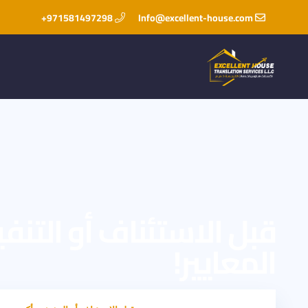
971581497298+
Info@excellent-house.com
قبل الاستئناف أو التن
المعايير!