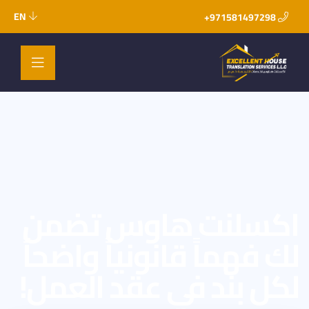
EN
971581497298+
اكسلنت هاوس تضمن
لك فهماً قانونياً واضحاً
لكل بند في عقد العمل!