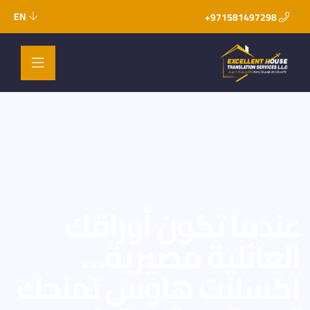
EN
971581497298+
عندما تكون أوراقك
العائلية مصيرية…
اكسلنت هاوس تمنحك