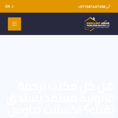
EN
971581497298+
هل كل مكتب ترجمة
قانونية معتمد يستحق
ثقتك؟ اكسلنت هاوس